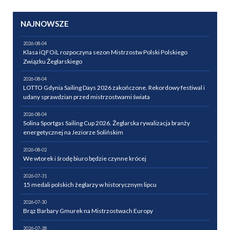
NAJNOWSZE
2026-08-04
Klasa iQFOiL rozpoczyna sezon Mistrzostw Polski Polskiego
Związku Żeglarskiego
2026-08-04
LOTTO Gdynia Sailing Days 2026 zakończone. Rekordowy festiwal i
udany sprawdzian przed mistrzostwami świata
2026-08-04
Solina Sportgas Sailing Cup 2026. Żeglarska rywalizacja branży
energetycznej na Jeziorze Solińskim
2026-08-02
We wtorek i środę biuro będzie czynne krócej
2026-07-31
15 medali polskich żeglarzy w historycznym lipcu
2026-07-30
Brąz Barbary Gmurek na Mistrzostwach Europy
2026-07-28