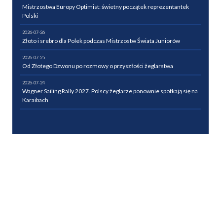
Mistrzostwa Europy Optimist: świetny początek reprezentantek
Polski
2026-07-26
Złoto i srebro dla Polek podczas Mistrzostw Świata Juniorów
2026-07-25
Od Złotego Dzwonu po rozmowy o przyszłości żeglarstwa
2026-07-24
Wagner Sailing Rally 2027. Polscy żeglarze ponownie spotkają się na
Karaibach