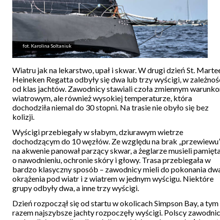
fot. Karolina Soltaniuk
Wiatru jak na lekarstwo, upał i skwar. W drugi dzień St. Marte
Heineken Regatta odbyły się dwa lub trzy wyścigi, w zależnoś
od klas jachtów. Zawodnicy stawiali czoła zmiennym warunk
wiatrowym, ale również wysokiej temperaturze, która
dochodziła niemal do 30 stopni. Na trasie nie obyło się bez
kolizji.
Wyścigi przebiegały w słabym, dziurawym wietrze
dochodzącym do 10 węzłów. Ze względu na brak „przewiewu
na akwenie panował parzący skwar, a żeglarze musieli pamięt
o nawodnieniu, ochronie skóry i głowy. Trasa przebiegała w
bardzo klasyczny sposób – zawodnicy mieli do pokonania dw
okrążenia pod wiatr i z wiatrem w jednym wyścigu. Niektóre
grupy odbyły dwa, a inne trzy wyścigi.
Dzień rozpoczął się od startu w okolicach Simpson Bay, a tym
razem najszybsze jachty rozpoczęły wyścigi. Polscy zawodni