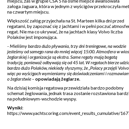
miejscu, zaś w grupie CSA 5 na ósme miejsce awansowała
załoga Jaguara, która w jednym z wyścigów przekroczyła me
na czwartym miejscu.
Większość załóg przyjechała na St. Marteen kilka dni przed
regatami, by zapoznać się z jachtami i w pełni poczuć atmosfe
regat. Nie ma co ukrywać, że na jachtach klasy Volvo liczba
Polaków jest imponująca.
-
Mieliśmy bardzo dużo pływania, trzy dni treningowe, na wodzie
jesteśmy od samego rana do mniej więcej 15:00. Atmosfera w wio
żeglarskiej i organizacja są ekstra. Same regaty mają bogatą
tradycję, ponieważ odbywają się od 45 lat. W regatach bierze udzi
bardzo dużo Polaków, niekiedy słyszymy, że „Polacy przejęli Volvo”
więc po wyścigach wymieniamy się doświadczeniami i rozmawia
o żeglarstwie
–
opowiadają żeglarze.
Na dzisiaj komisja regatowa przewidziała bardzo podobny
schemat żeglowania, jednak trasa zostanie rozstawiona bardzi
na południowym-wschodzie wyspy.
Wyniki
:
https://www.yachtscoring.com/event_results_cumulative/16