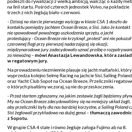
podeszli do rywalizacji z wielką ambicją, walcząc o każdy met
na linii startu. Pośród czterech jednostek Volvo, na pokładzie
trzech z nich żeglują biało-czerwoni.
-
Dzisiaj na starcie pierwszego wyścigu w klasie CSA 1 doszło do
kontaktu pomiędzy jachtem Ocean Breeze, a Sisi. Jako że kontakt
nie spowodował poważnego uszkodzenia sprzętu, a jacht
protestujący - Ocean Breeze nie krzyknął „protest” ani nie pokazał
czerownej flagi przy pierwszej nadarzającej się okazji,
międzynarodowe jury zadecydowało uznać prośbę o rozpatrywan
za nieważną
–
mówi Anastazja Lewandowska, która zasiad
w regatowym jury.
Na prowadzeniu niezmiennie plasuje się jacht maltański, który
wyprzedza kolejno Selmę Racing na jachcie Sisi, Sailing Poland
oraz Yacht Club Sopot na Ocean Breeze. Przeliczniki regatow
o których pisaliśmy wczoraj, są nie do przeskoczenia.
-
Przed startem zgłaszamy, na jakim zestawie żagli będziemy płyn
My na Ocean Breeze zdecydowaliśmy się na mniejszy układ żagli,
aby przeliczniki były dla nas bardziej korzystne, a Sailing Poland c
Sisi żeglowali przykładowo na dużej genui
–
tłumaczą zawodnic
z Sopotu.
W grupie CSA 4 stale i równo żegluje załoga Fujimo ab na 8.