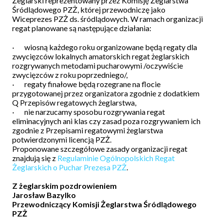
Żeglarski reprezentowany przez Komisję Żeglarstwa
Śródlądowego PZŻ, której przewodniczę jako
Wiceprezes PZŻ ds. śródlądowych. W ramach organizacji
regat planowane są następujące działania:
·
wiosną każdego roku organizowane będą regaty dla
zwycięzców lokalnych amatorskich regat żeglarskich
rozgrywanych metodami pucharowymi /oczywiście
zwycięzców z roku poprzedniego/,
·
regaty finałowe będą rozegrane na flocie
przygotowanej przez organizatora zgodnie z dodatkiem
Q Przepisów regatowych żeglarstwa,
·
nie narzucamy sposobu rozgrywania regat
eliminacyjnych ani klas czy zasad poza rozgrywaniem ich
zgodnie z Przepisami regatowymi żeglarstwa
potwierdzonymi licencją PZŻ.
Proponowane szczegółowe zasady organizacji regat
znajdują się z
Regulaminie Ogólnopolskich Regat
Żeglarskich o Puchar Prezesa PZŻ
.
Z żeglarskim pozdrowieniem
Jarosław Bazylko
Przewodniczący Komisji Żeglarstwa Śródlądowego
PZŻ