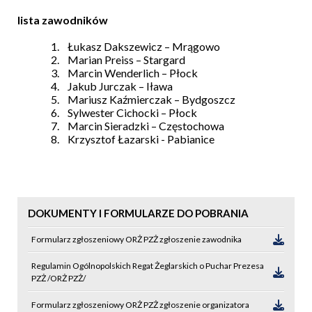
lista zawodników
1.
Łukasz Dakszewicz – Mrągowo
2.
Marian Preiss – Stargard
3.
Marcin Wenderlich – Płock
4.
Jakub Jurczak – Iława
5.
Mariusz Kaźmierczak – Bydgoszcz
6.
Sylwester Cichocki – Płock
7.
Marcin Sieradzki – Częstochowa
8.
Krzysztof Łazarski - Pabianice
DOKUMENTY I FORMULARZE DO POBRANIA
Formularz zgłoszeniowy ORŻ PZŻ zgłoszenie zawodnika
Regulamin Ogólnopolskich Regat Żeglarskich o Puchar Prezesa
PZŻ /ORŻ PZŻ/
Formularz zgłoszeniowy ORŻ PZŻ zgłoszenie organizatora