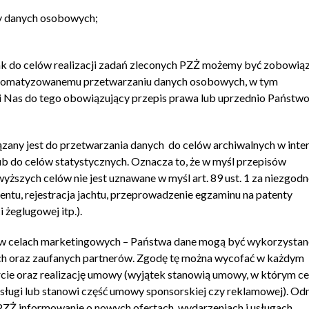
ny danych osobowych;
dnak do celów realizacji zadań zleconych PZŻ możemy być zobowią
utomatyzowanemu przetwarzaniu danych osobowych, w tym
wni Nas do tego obowiązujący przepis prawa lub uprzednio Państw
zany jest do przetwarzania danych do celów archiwalnych w inter
b do celów statystycznych. Oznacza to, że w myśl przepisów
zych celów nie jest uznawane w myśl art. 89 ust. 1 za niezgodn
entu, rejestracja jachtu, przeprowadzenie egzaminu na patenty
 żeglugowej itp.).
h w celach marketingowych – Państwa dane mogą być wykorzystan
ch oraz zaufanych partnerów. Zgodę tę można wycofać w każdym
cie oraz realizację umowy (wyjątek stanowią umowy, w którym ce
sługi lub stanowi część umowy sponsorskiej czy reklamowej). 
PZŻ informowanie o nowych ofertach, wydarzeniach i usługach.