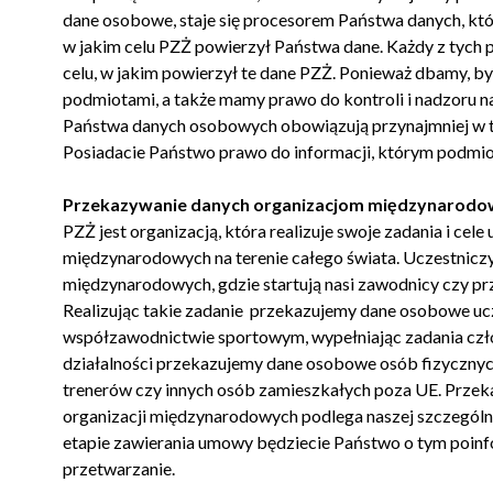
dane osobowe, staje się procesorem Państwa danych, kt
w jakim celu PZŻ powierzył Państwa dane. Każdy z tych 
celu, w jakim powierzył te dane PZŻ. Ponieważ dbamy, 
podmiotami, a także mamy prawo do kontroli i nadzoru 
Państwa danych osobowych obowiązują przynajmniej w t
Posiadacie Państwo prawo do informacji, którym podmi
Przekazywanie danych organizacjom międzynarodow
PZŻ jest organizacją, która realizuje swoje zadania i cel
międzynarodowych na terenie całego świata. Uczestniczym
międzynarodowych, gdzie startują nasi zawodnicy czy pr
Realizując takie zadanie przekazujemy dane osobowe ucz
współzawodnictwie sportowym, wypełniając zadania człon
działalności przekazujemy dane osobowe osób fizycznych
trenerów czy innych osób zamieszkałych poza UE. Przek
organizacji międzynarodowych podlega naszej szczególnej
etapie zawierania umowy będziecie Państwo o tym poinfo
przetwarzanie.