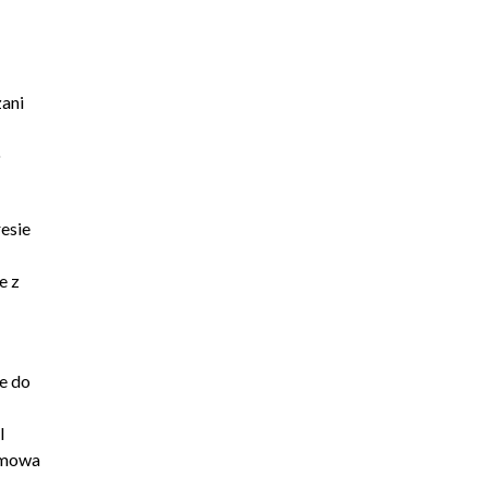
zani
o
esie
e z
e do
l
Odmowa