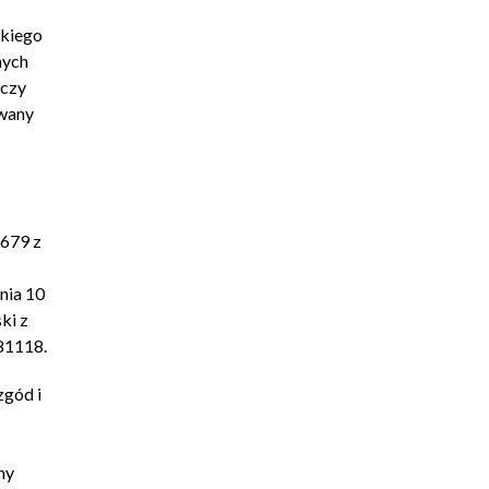
skiego
nych
rczy
wany
/679 z
nia 10
ki z
o81118.
zgód i
ny