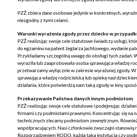
PZŻ zbiera dane osobowe jedynie w konkretnych, wyraźnyc
niezgodny z tymi celami.
Warunki wyrażenia zgody przez dziecko w przypadku 
PZŻ realizując swoje cele statutowe świadczy usługi, któ
do egzaminu na patent żeglarza jachtowego, wydanie pa
Przykładamy szczególną uwagę do obsługi tych zadań. 
wyraziła lub zaaprobowała osoba sprawująca władzę rod
przetwarzamy wyłącznie w zakresie wyrażonej zgody. W 
sprawująca władzę rodzicielską lub opiekę nad dzieckie
działania, które potwierdzą nam taką zgodę w inny sposó
Przekazywanie Państwa danych innym podmiotom
PZŻ realizując swoje cele statutowe i podejmując działan
firmami czy podmiotami prawnymi. Koncentrując się na nas
technicznych zlecamy podmiotom zewnętrznym. Również
współpracujących. Nasi członkowie zwyczajni stanowią
Rozporządzeniem RODO, każda taka instytucja czy podmio