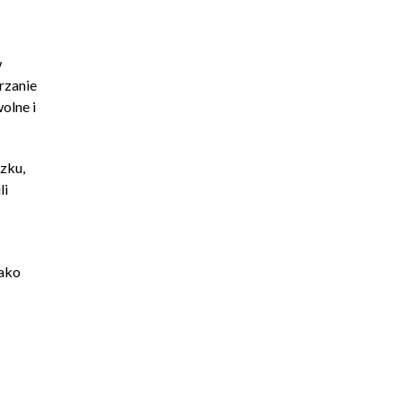
w
rzanie
olne i
zku,
li
jako