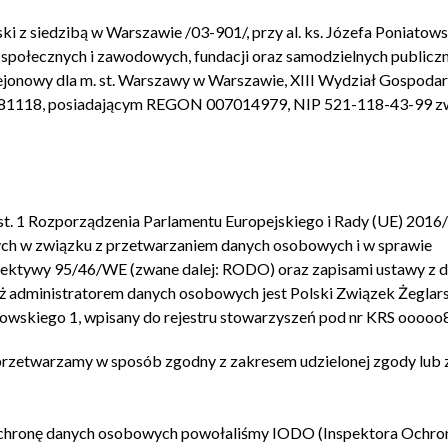
ki z siedzibą w Warszawie /03-901/, przy al. ks. Józefa Poniatow
i społecznych i zawodowych, fundacji oraz samodzielnych publicz
jonowy dla m. st. Warszawy w Warszawie, XIII Wydział Gospoda
081118, posiadającym REGON 007014979, NIP 521-118-43-99 z
st. 1 Rozporządzenia Parlamentu Europejskiego i Rady (UE) 2016
nych w związku z przetwarzaniem danych osobowych i w sprawie
rektywy 95/46/WE (zwane dalej: RODO) oraz zapisami ustawy z d
ż administratorem danych osobowych jest Polski Związek Żeglars
iatowskiego 1, wpisany do rejestru stowarzyszeń pod nr KRS oooo
zetwarzamy w sposób zgodny z zakresem udzielonej zgody lub 
o ochronę danych osobowych powołaliśmy IODO (Inspektora Ochro