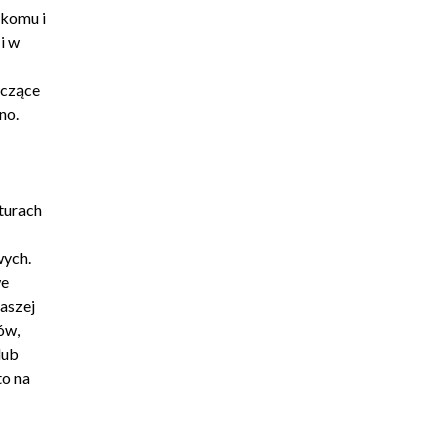
 komu i
i w
yczące
no.
kturach
wych.
we
aszej
ów,
lub
to na