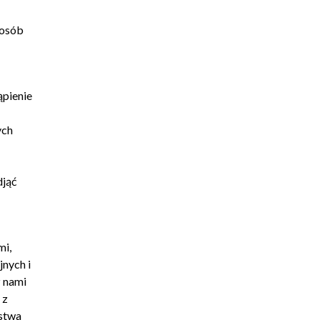
posób
ąpienie
ych
djąć
mi,
jnych i
 nami
 z
ństwa