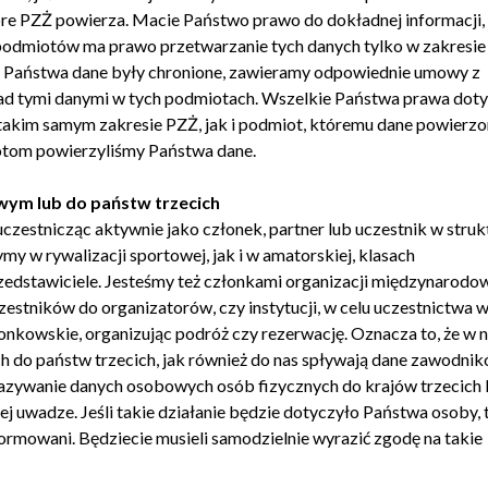
óre PZŻ powierza. Macie Państwo prawo do dokładnej informacji,
podmiotów ma prawo przetwarzanie tych danych tylko w zakresie 
by Państwa dane były chronione, zawieramy odpowiednie umowy z
nad tymi danymi w tych podmiotach. Wszelkie Państwa prawa dot
akim samym zakresie PZŻ, jak i podmiot, któremu dane powierzo
otom powierzyliśmy Państwa dane.
ym lub do państw trzecich
e uczestnicząc aktywnie jako członek, partner lub uczestnik w stru
y w rywalizacji sportowej, jak i w amatorskiej, klasach
zedstawiciele. Jesteśmy też członkami organizacji międzynarodo
estników do organizatorów, czy instytucji, w celu uczestnictwa 
kowskie, organizując podróż czy rezerwację. Oznacza to, że w n
 do państw trzecich, jak również do nas spływają dane zawodnik
azywanie danych osobowych osób fizycznych do krajów trzecich 
 uwadze. Jeśli takie działanie będzie dotyczyło Państwa osoby, 
rmowani. Będziecie musieli samodzielnie wyrazić zgodę na takie