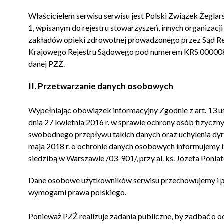
Właścicielem serwisu serwisu jest Polski Związek Żeglars
1, wpisanym do rejestru stowarzyszeń, innych organizacj
zakładów opieki zdrowotnej prowadzonego przez Sąd Re
Krajowego Rejestru Sądowego pod numerem KRS 0000
danej PZŻ.
II. Przetwarzanie danych osobowych
Wypełniając obowiązek informacyjny Zgodnie z art. 13 u
dnia 27 kwietnia 2016 r. w sprawie ochrony osób fizycz
swobodnego przepływu takich danych oraz uchylenia dy
maja 2018 r. o ochronie danych osobowych informujemy i
siedzibą w Warszawie /03-901/, przy al. ks. Józefa Pon
Dane osobowe użytkowników serwisu przechowujemy i pr
wymogami prawa polskiego.
Ponieważ PZŻ realizuje zadania publiczne, by zadbać 