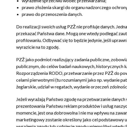
wyrażenie sprzeciwu wobec przetwarzania;
prawo złożenia skargi do organu nadzorczego ochro
prawo do przenoszenia danych.
Do realizacji swoich usług PZŻ nie profiluje danych. Je
przekazać Państwa dane. Mogą one wtedy podlegać za
profilowaniu. Odbywać się to będzie jedynie, jeśli upra
wyrazicie na to zgodę.
PZŻ jako podmiot realizujący zadania publiczne, zobowią
publicznym, do celów badań naukowych, historycznych lu
Rozporządzenia RODO, przetwarzanie przez PZŻ do powyżs
celami pierwotnymi (tu rozumianymi jako np. wydanie pat
żeglarskie, udział w regatach, wydanie orzeczeń zdolności
Jeżeli wyrażają Państwo zgodę na przetwarzanie danyc
prezentowania Państwu reklam produktów i usług naszy
momencie, jest ona dobrowolna i nie ma wpływu na zawar
marketingowy zostanie określony jako cel podstawowy u
wyrażenia zgody lub cofnięcie zgody uniemożliwi wtedy 