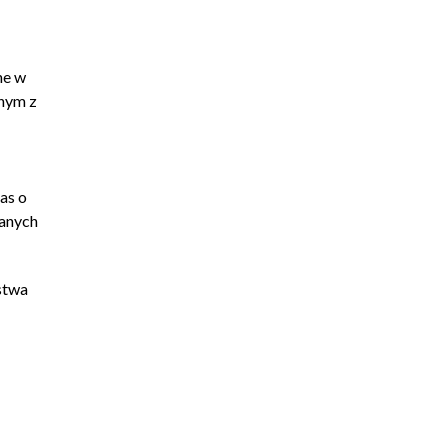
ne w
nym z
as o
anych
stwa