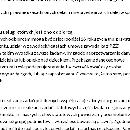
h i prawnie uzasadnionych celach i nie przetwarza ich dalej w s
usług, których jest ono odbiorcą
rych odbiorcami mogą być dzieci poniżej 16 roku życia (np. przyst
tentu, udział w zawodach/regatach, umowa zawodnika z PZŻ).
W takim wypadku zawsze żądamy, by zgodę na przetwarzanie dan
zicielską lub opiekę nad dzieckiem. Przekazane dane osobowe
tym zakresie podejmuje starania, by zweryfikować czy osoba
m wyraziła zgodę lub ją zaaprobowała. Oznacza to, że możemy po
b.
ia realizacji zadań publicznych współpracuje z innymi organizacja
zej misji i realizacji zadań statutowych część działań organizacy
 niektóre z naszych celów statutowych powierzamy podmiotom z
 również grupę podmiotów z własną osobowością prawną. Zgodnie
t, jeśli do realizacji zleconych zadań ma od nas przekazane Pa