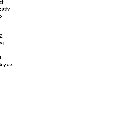
ych
z gdy
go
Ż.
 i
d
dny do