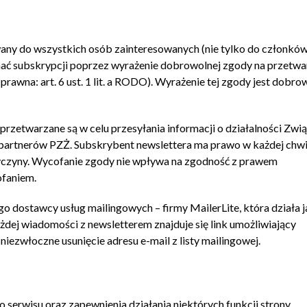
wany do wszystkich osób zainteresowanych (nie tylko do członkó
ać subskrypcji poprzez wyrażenie dobrowolnej zgody na przetwa
na: art. 6 ust. 1 lit. a RODO). Wyrażenie tej zgody jest dobrow
zetwarzane są w celu przesyłania informacji o działalności Zwią
 partnerów PZŻ. Subskrybent newslettera ma prawo w każdej chwi
zyczyny. Wycofanie zgody nie wpływa na zgodność z prawem
ofaniem.
o dostawcy usług mailingowych – firmy MailerLite, która działa 
dej wiadomości z newsletterem znajduje się link umożliwiający
 niezwłoczne usunięcie adresu e-mail z listy mailingowej.
serwisu oraz zapewnienia działania niektórych funkcji strony