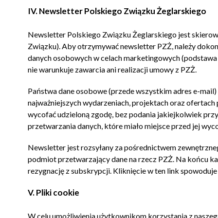
IV. Newsletter Polskiego Związku Żeglarskiego
Newsletter Polskiego Związku Żeglarskiego jest skiero
Związku). Aby otrzymywać newsletter PZŻ, należy dokon
danych osobowych w celach marketingowych (podstawa praw
nie warunkuje zawarcia ani realizacji umowy z PZŻ.
Państwa dane osobowe (przede wszystkim adres e-mail) pr
najważniejszych wydarzeniach, projektach oraz ofertach
wycofać udzieloną zgodę, bez podania jakiejkolwiek pr
przetwarzania danych, które miało miejsce przed jej wyc
Newsletter jest rozsyłany za pośrednictwem zewnętrzneg
podmiot przetwarzający dane na rzecz PZŻ. Na końcu każ
rezygnację z subskrypcji. Kliknięcie w ten link spowoduje
V. Pliki cookie
W celu umożliwienia użytkownikom korzystania z naszego 