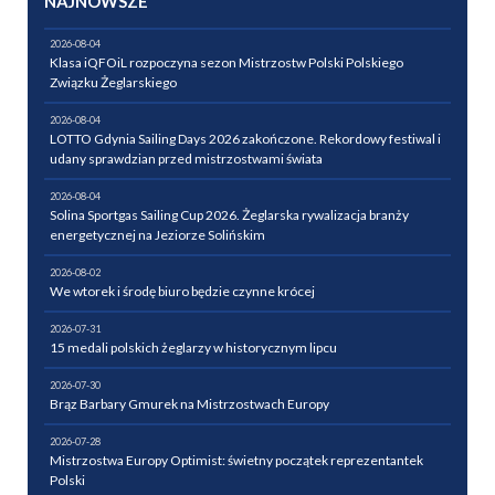
NAJNOWSZE
2026-08-04
Klasa iQFOiL rozpoczyna sezon Mistrzostw Polski Polskiego
Związku Żeglarskiego
2026-08-04
LOTTO Gdynia Sailing Days 2026 zakończone. Rekordowy festiwal i
udany sprawdzian przed mistrzostwami świata
2026-08-04
Solina Sportgas Sailing Cup 2026. Żeglarska rywalizacja branży
energetycznej na Jeziorze Solińskim
2026-08-02
We wtorek i środę biuro będzie czynne krócej
2026-07-31
15 medali polskich żeglarzy w historycznym lipcu
2026-07-30
Brąz Barbary Gmurek na Mistrzostwach Europy
2026-07-28
Mistrzostwa Europy Optimist: świetny początek reprezentantek
Polski