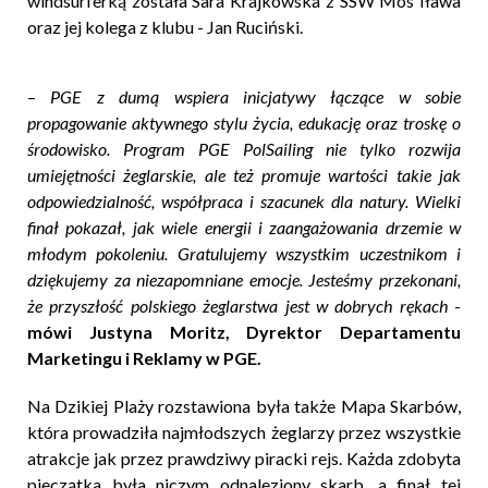
windsurferką została Sara Krajkowska z SSW Mos Iława
oraz jej kolega z klubu - Jan Ruciński.
–
PGE z dumą wspiera inicjatywy łączące w sobie
propagowanie aktywnego stylu życia, edukację oraz troskę o
środowisko. Program PGE PolSailing nie tylko rozwija
umiejętności żeglarskie, ale też promuje wartości takie jak
odpowiedzialność, współpraca i szacunek dla natury. Wielki
finał pokazał, jak wiele energii i zaangażowania drzemie w
młodym pokoleniu. Gratulujemy wszystkim uczestnikom i
dziękujemy za niezapomniane emocje. Jesteśmy przekonani,
że przyszłość polskiego żeglarstwa jest w dobrych rękach
-
mówi Justyna Moritz, Dyrektor Departamentu
Marketingu i Reklamy w PGE.
Na Dzikiej Plaży rozstawiona była także Mapa Skarbów,
która prowadziła najmłodszych żeglarzy przez wszystkie
atrakcje jak przez prawdziwy piracki rejs. Każda zdobyta
pieczątka była niczym odnaleziony skarb, a finał tej