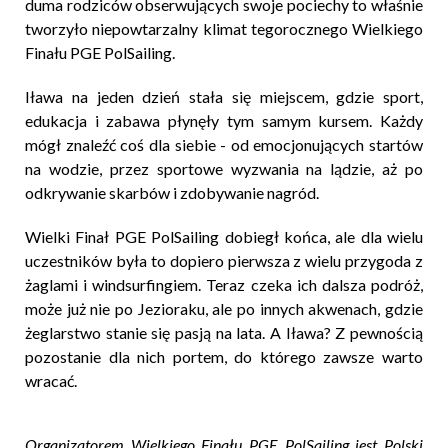
duma rodziców obserwujących swoje pociechy to właśnie
tworzyło niepowtarzalny klimat tegorocznego Wielkiego
Finału PGE PolSailing.
Iława na jeden dzień stała się miejscem, gdzie sport,
edukacja i zabawa płynęły tym samym kursem. Każdy
mógł znaleźć coś dla siebie - od emocjonujących startów
na wodzie, przez sportowe wyzwania na lądzie, aż po
odkrywanie skarbów i zdobywanie nagród.
Wielki Finał PGE PolSailing dobiegł końca, ale dla wielu
uczestników była to dopiero pierwsza z wielu przygoda z
żaglami i windsurfingiem. Teraz czeka ich dalsza podróż,
może już nie po Jezioraku, ale po innych akwenach, gdzie
żeglarstwo stanie się pasją na lata. A Iława? Z pewnością
pozostanie dla nich portem, do którego zawsze warto
wracać.
Organizatorem Wielkiego Finału PGE PolSailing jest Polski