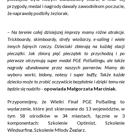
przygody, medal i nagrody dawały zawodnikom poczucie,
że naprawdę podbiły Jeziorak.
–
Na terenie całej dzisiejszej imprezy mamy różne atrakcje.
Trickboardy, skimboardy, strefy wioślarzy, e-sailing i wiele
innych fajnych rzeczy. Dzieciaki zbierają na każdej stacji
pieczątki. Jak zbiorą pięć pieczątek to przychodzą i po
pierwsze otrzymują super medal PGE PolSailingu, ale także
nagrody ufundowane przez naszych parnerów. Mamy do
wyboru worki, bidony, notesy i super buffy. Także każde
dziecko może to zrobić oczywiście bezpłatnie i dzięki temu nie
będzie się nudziło
-
opowiada Małgorzata Marciniak.
Przypomnijmy, że Wielki Finał PGE PolSailing to
wydarzenie, które jest skierowane do 13 województw, w
tym 58 ośrodków w 34 miastach, łącznie w 3
komponentach: Szkolenie Optimist, Szkolenie
Windsurfing, Szkolenie Młody Żeglarz.