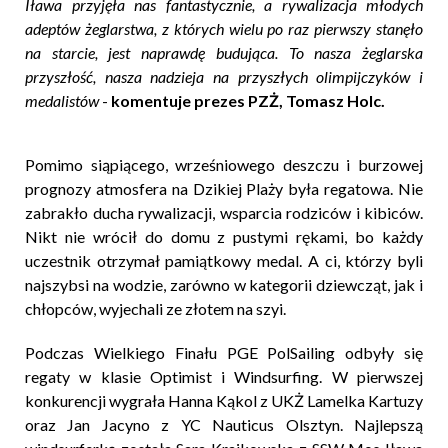
Iława przyjęła nas fantastycznie, a rywalizacja młodych
adeptów żeglarstwa, z których wielu po raz pierwszy stanęło
na starcie, jest naprawdę budująca. To nasza żeglarska
przyszłość, nasza nadzieja na przyszłych olimpijczyków i
medalistów
-
komentuje prezes PZŻ, Tomasz Holc.
Pomimo siąpiącego, wrześniowego deszczu i burzowej
prognozy atmosfera na Dzikiej Plaży była regatowa. Nie
zabrakło ducha rywalizacji, wsparcia rodziców i kibiców.
Nikt nie wrócił do domu z pustymi rękami, bo każdy
uczestnik otrzymał pamiątkowy medal. A ci, którzy byli
najszybsi na wodzie, zarówno w kategorii dziewcząt, jak i
chłopców, wyjechali ze złotem na szyi.
Podczas Wielkiego Finału PGE PolSailing odbyły się
regaty w klasie Optimist i Windsurfing. W pierwszej
konkurencji wygrała Hanna Kąkol z UKŻ Lamelka Kartuzy
oraz Jan Jacyno z YC Nauticus Olsztyn. Najlepszą