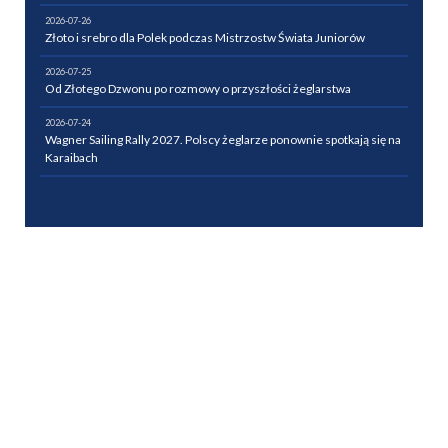
2026-07-26
Złoto i srebro dla Polek podczas Mistrzostw Świata Juniorów
2026-07-25
Od Złotego Dzwonu po rozmowy o przyszłości żeglarstwa
2026-07-24
Wagner Sailing Rally 2027. Polscy żeglarze ponownie spotkają się na
Karaibach