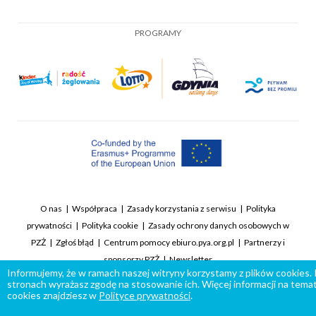
PROGRAMY
O nas
Współpraca
Zasady korzystania z serwisu
Polityka
prywatności
Polityka cookie
Zasady ochrony danych osobowych w
PZŻ
Zgłoś błąd
Centrum pomocy ebiuro.pya.org.pl
Partnerzy i
sponsorzy PZŻ
Newsletter
Informujemy, że w ramach naszej witryny korzystamy z plików cookies.
stronach wyrażasz zgodę na stosowanie ich. Więcej informacji na temat
cookies znajdziesz w
Polityce prywatności
.