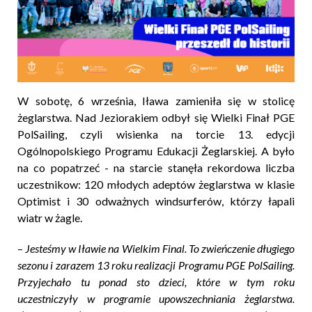
W sobotę, 6 września, Iława zamieniła się w stolicę
żeglarstwa. Nad Jeziorakiem odbył się Wielki Finał PGE
PolSailing, czyli wisienka na torcie 13. edycji
Ogólnopolskiego Programu Edukacji Żeglarskiej. A było
na co popatrzeć - na starcie stanęła rekordowa liczba
uczestnikow: 120 młodych adeptów żeglarstwa w klasie
Optimist i 30 odważnych windsurferów, którzy łapali
wiatr w żagle.
–
Jesteśmy w Iławie na Wielkim Final. To zwieńczenie długiego
sezonu i zarazem 13 roku realizacji Programu PGE PolSailing.
Przyjechało tu ponad sto dzieci, które w tym roku
uczestniczyły w programie upowszechniania żeglarstwa.