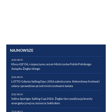
NAJNOWSZE
2026-08-04
Klasa iQFOiL rozpoczyna sezon Mistrzostw Polski Polskiego
Związku Żeglarskiego
2026-08-04
LOTTO Gdynia Sailing Days 2026 zakończone. Rekordowy festiwal i
udany sprawdzian przed mistrzostwami świata
2026-08-04
Solina Sportgas Sailing Cup 2026. Żeglarska rywalizacja branży
energetycznej na Jeziorze Solińskim
2026-08-02