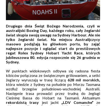
Drugiego dnia Świąt Bożego Narodzenia, czyli w
australijski Boxing Day, każdego roku, cały żeglarski
świat skupia swoją uwagę na Sydney Harbour.
Ale nie
tylko żeglarski świat. Na miejscu Australijczycy
masowo podążają ku główkom portu, by zająć
najlepsze pozycje i oglądać start do prestiżowych
regat Rolex Sydney Hobart Yacht Race, których
jubileuszowa 80. edycja rozpocznie się 26 grudnia w
Sydney.
W punktach widokowych odbywa się radosna fiesta
kibiców połączona ze świątecznym grillowaniem, a setki
żeglarzy wyruszają
w trasę liczącą
628 mil morskich,
która
wiedzie z Sydney na południe po Morzu Tasmana
wzdłuż brzegów południowo-wschodniej Australii.
Następnie trasa prowadzi przez trudną do żeglugi
Cieśninę Bassa do Hobart
na Tasmanii.
Aktualnym
rekordzistą trasy
jest jacht
„LDV Comanche”
ze