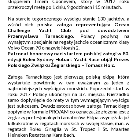
skipperem Jimem Cooneyem
, który w 2017 roku
przekroczył metę po 1 dniu, 9 godzinach i 15 minutach.
Na starcie tegorocznego wyścigu stanie 130 jachtów, a
wśród nich
polska załoga reprezentująca Ocean
Challenge Yacht Club pod dowództwem
Przemysława Tarnackiego.
Polacy popłyną na
wynajętym specjalnie na regaty jachcie oceanicznym klasy
Volvo Ocean 70 o nazwie Noash 2.
Patronat honorowy nad startem polskiej załogi w 80.
edycji Rolex Sydney Hobart Yacht Race objął Prezes
Polskiego Związku Żeglarskiego – Tomasz Holc.
Załoga Tarnackiego jest pierwszą polską ekipą, która
wystartuje powtórnie w tym
uważanym za jeden z
najtrudniejszych
wyścigów morskich. Poprzedni start w
roku 201
7 Polacy ukończyli na 37. miejscu. Nierzadko
samo dopłynięcie do mety w tym wymagającym wyścigu
jest sukcesem.
Dwudziestoosobowa załoga Tarnackiego
popłynie w formule PRO/AM co oznacza, że złożona jest z
żeglarzy profesjonalnych i amatorów. Ekipa zwyciężała już
kilkukrotnie w regatach morskich w swojej klasie, m.in. w
regatach Rolex Giraglia w St. Tropez i St. Maarten
Heineken Regatta na Karaibach.