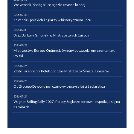
We wtorek i środę biuro będzie czynne krócej
2026-07-31
15 medali polskich żeglarzy w historycznym lipcu
2026-07-30
Brąz Barbary Gmurek na Mistrzostwach Europy
2026-07-28
Mistrzostwa Europy Optimist: świetny początek reprezentantek
Polski
2026-07-26
Złoto i srebro dla Polek podczas Mistrzostw Świata Juniorów
2026-07-25
Od Złotego Dzwonu po rozmowy o przyszłości żeglarstwa
2026-07-24
Wagner Sailing Rally 2027. Polscy żeglarze ponownie spotkają się na
Karaibach