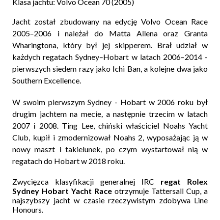
Klasa jachtu: Volvo Ocean 70 (2005)
Jacht został zbudowany na edycję Volvo Ocean Race
2005–2006 i należał do Matta Allena oraz Granta
Wharingtona, który był jej skipperem. Brał udział w
każdych regatach Sydney–Hobart w latach 2006–2014 -
pierwszych siedem razy jako Ichi Ban, a kolejne dwa jako
Southern Excellence.
W swoim pierwszym Sydney - Hobart w 2006 roku był
drugim jachtem na mecie, a następnie trzecim w latach
2007 i 2008. Ting Lee, chiński właściciel Noahs Yacht
Club, kupił i zmodernizował Noahs 2, wyposażając ją w
nowy maszt i takielunek, po czym wystartował nią w
regatach do Hobart w 2018 roku.
Zwycięzca klasyfikacji generalnej IRC
regat Rolex
Sydney Hobart Yacht Race
otrzymuje Tattersall Cup, a
najszybszy jacht w czasie rzeczywistym zdobywa Line
Honours.