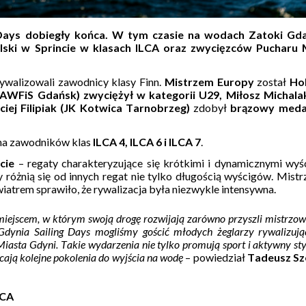
 Days dobiegły końca. W tym czasie na wodach Zatoki Gda
lski w Sprincie w klasach ILCA oraz zwycięzców Pucharu 
ywalizowali zawodnicy klasy Finn.
Mistrzem Europy
został
Ho
AWFiS Gdańsk) zwyciężył w kategorii U29,
Miłosz Michala
iej Filipiak (JK Kotwica Tarnobrzeg)
zdobył
brązowy med
a na zawodników klas
ILCA 4, ILCA 6 i ILCA 7
.
ncie
– regaty charakteryzujące się krótkimi i dynamicznymi wyś
 różnią się od innych regat nie tylko długością wyścigów. Mist
wiatrem sprawiło, że rywalizacja była niezwykle intensywna.
miejscem, w którym swoją drogę rozwijają zarówno przyszli mistrzowie
Gdynia Sailing Days mogliśmy gościć młodych żeglarzy rywalizuj
iasta Gdyni. Takie wydarzenia nie tylko promują sport i aktywny styl
ęcają kolejne pokolenia do wyjścia na wodę
– powiedział
Tadeusz Sz
LCA