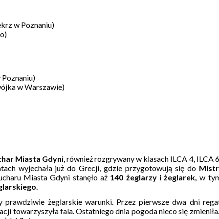
krz w Poznaniu)
o)
 Poznaniu)
wójka w Warszawie)
char Miasta Gdyni
, również rozgrywany w klasach ILCA 4, ILCA 6
tach wyjechała już do Grecji, gdzie przygotowują się do
Mist
ucharu Miasta Gdyni stanęło aż
140 żeglarzy i żeglarek,
w tym
larskiego.
y prawdziwie żeglarskie warunki. Przez pierwsze dwa dni rega
acji towarzyszyła fala. Ostatniego dnia pogoda nieco się zmienił