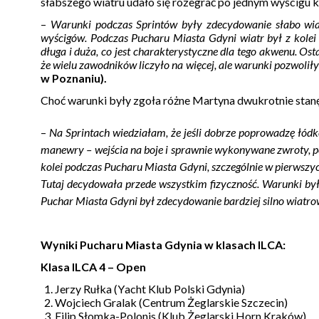
słabszego wiatru udało się rozegrać po jednym wyścigu ka
–
Warunki podczas Sprintów były zdecydowanie słabo wia
wyścigów. Podczas Pucharu Miasta Gdyni wiatr był z kolei 
długa i duża, co jest charakterystyczne dla tego akwenu. Ost
że wielu zawodników liczyło na więcej, ale warunki pozwoliły
w Poznaniu).
Choć warunki były zgoła różne Martyna dwukrotnie stanę
–
Na Sprintach wiedziałam, że jeśli dobrze poprowadzę łód
manewry – wejścia na boje i sprawnie wykonywane zwroty, p
kolei podczas Pucharu Miasta Gdyni, szczególnie w pierwszyc
Tutaj decydowała przede wszystkim fizyczność. Warunki były
Puchar Miasta Gdyni był zdecydowanie bardziej silno wiatr
Wyniki Pucharu Miasta Gdynia w klasach ILCA:
Klasa ILCA 4 – Open
Jerzy Rułka (Yacht Klub Polski Gdynia)
Wojciech Gralak (Centrum Żeglarskie Szczecin)
Filip Słomka-Polonis (Klub Żeglarski Horn Kraków)