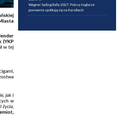
Wagner Sailing Rally 2027. Polscy żeglarze
ponownie spotkają się na Karaibach
ńskiej
Miasta
lender
k (YKP
al
w tej
cigami,
rzostwa
, jak i
ących w
 życia,
emiot,