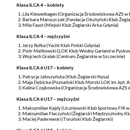
Klasa ILCA 4 – kobiety
Lila Klewenhagen (Organizacja Środowiskowa AZS w 
Barbara Maruszczak (Fundacja Olsztyński Klub Żegla
Mila Faust (Miejski Klub Żeglarski Arka Gdynia)
Klasa ILCA 4 – mężczyźni
Jerzy Rułka (Yacht Klub Polski Gdynia)
Piotr Malitowski (LOK Klub Wodny Garland w Pysko
Wojciech Gralak (Centrum Żeglarskie w Szczecinie)
Klasa ILCA 6 U17 – kobiety
Patrycja Jałoszyńska (Klub Żeglarski Nysa)
Maja Dębicka (Poznański Klub Morski LOK im. kpt. A
Kalina Czajkowska (Organizacja Środowiskowa AZS 
Klasa ILCA 6 U17 – mężczyźni
Maksymilian Kajdy (Uczniowski Klub Sportowy FIR w
Maksymilian Flaczyński (Żeglarski Międzyszkolny Kl
Maciej Paderewski (Toruński Klub Żeglarski)