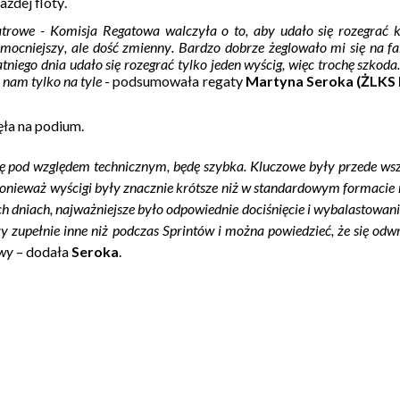
żdej floty.
trowe - Komisja Regatowa walczyła o to, aby udało się rozegrać 
mocniejszy, ale dość zmienny. Bardzo dobrze żeglowało mi się na fal
atniego dnia udało się rozegrać tylko jeden wyścig, więc trochę szkoda
 nam tylko na tyle
- podsumowała regaty
Martyna Seroka (ŻLKS 
ła na podium.
kę pod względem technicznym, będę szybka. Kluczowe były przede ws
onieważ wyścigi były znacznie krótsze niż w standardowym formacie r
h dniach, najważniejsze było odpowiednie dociśnięcie i wybalastowani
 zupełnie inne niż podczas Sprintów i można powiedzieć, że się odwr
owy
– dodała
Seroka
.