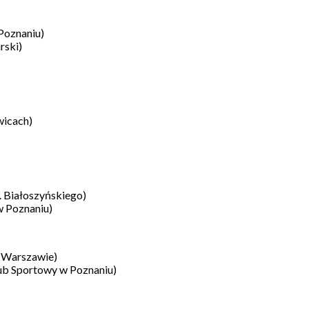
Poznaniu)
rski)
wicach)
. Białoszyńskiego)
w Poznaniu)
 Warszawie)
ub Sportowy w Poznaniu)