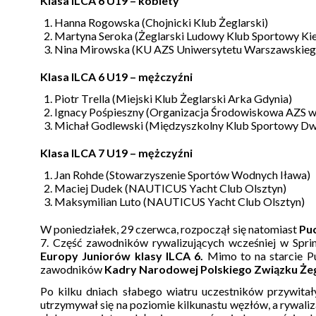
Klasa ILCA 6 U19 – kobiety
Hanna Rogowska (Chojnicki Klub Żeglarski)
Martyna Seroka (Żeglarski Ludowy Klub Sportowy Kie
Nina Mirowska (KU AZS Uniwersytetu Warszawskieg
Klasa ILCA 6 U19 – mężczyźni
Piotr Trella (Miejski Klub Żeglarski Arka Gdynia)
Ignacy Pośpieszny (Organizacja Środowiskowa AZS w
Michał Godlewski (Międzyszkolny Klub Sportowy D
Klasa ILCA 7 U19 – mężczyźni
Jan Rohde (Stowarzyszenie Sportów Wodnych Iława)
Maciej Dudek (NAUTICUS Yacht Club Olsztyn)
Maksymilian Luto (NAUTICUS Yacht Club Olsztyn)
W poniedziałek, 29 czerwca, rozpoczął się natomiast
Pu
7. Część zawodników rywalizujących wcześniej w Sprin
Europy Juniorów klasy ILCA 6.
Mimo to na starcie P
zawodników
Kadry Narodowej Polskiego Związku Żeg
Po kilku dniach słabego wiatru uczestników przywitał
utrzymywał się na poziomie kilkunastu węzłów, a rywaliz