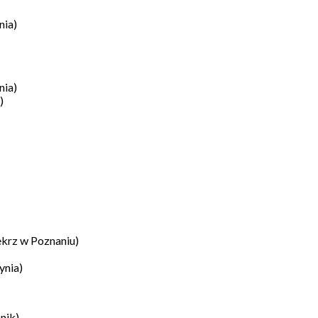
nia)
nia)
)
krz w Poznaniu)
ynia)
nik)