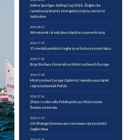
Solina Sportgas Sailing Cup 2026. Żeglarska
rywalizacja branży energetycznej na Jeziorze
Solińskim
2026-08-02
We wtorek i środę biuro będzie czynne krócej
2026-07-31
15 medali polskich żeglarzy w historycznym lipcu
2026-07-30
Brąz Barbary Gmurek na Mistrzostwach Europy
2026-07-28
Mistrzostwa Europy Optimist: świetny początek
reprezentantek Polski
2026-07-26
Złoto i srebro dla Polek podczas Mistrzostw
Świata Juniorów
2026-07-25
Od Złotego Dzwonu po rozmowy o przyszłości
żeglarstwa
2026-07-24