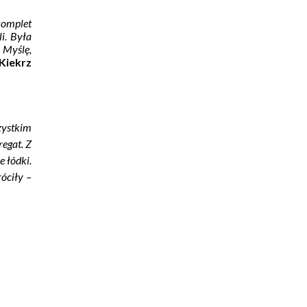
komplet
i. Była
. Myślę,
Kiekrz
zystkim
egat. Z
e łódki.
óciły –