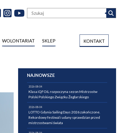
WOLONTARIAT
SKLEP
KONTAKT
NAJNOWSZE
2026-08-04
Klasa iQFOiL rozpoczyna sezon Mistrzostw
Polski Polskiego Związku Żeglarskiego
2026-08-04
LOTTO Gdynia Sailing Days 2026 zakończone.
Rekordowy festiwal i udany sprawdzian przed
mistrzostwami świata
2026-08-04