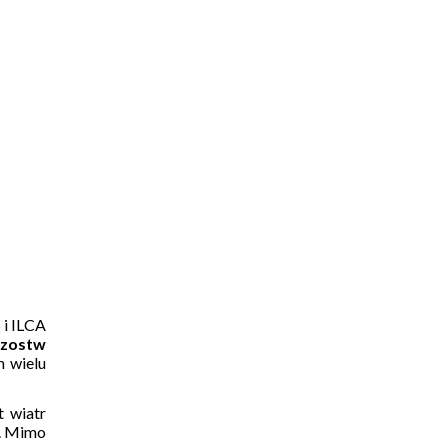
 i ILCA
rzostw
 wielu
t wiatr
a. Mimo