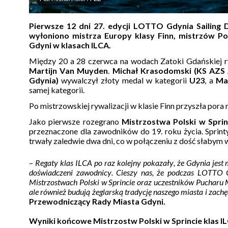
Pierwsze 12 dni 27. edycji LOTTO Gdynia Sailing
wyłoniono mistrza Europy klasy Finn, mistrzów Po
Gdyni w klasach ILCA.
Między 20 a 28 czerwca na wodach Zatoki Gdańskiej r
Martijn Van Muyden
.
Michał Krasodomski (KS AZS 
Gdynia)
wywalczył złoty medal w kategorii
U23
, a
Mac
samej kategorii.
Po mistrzowskiej rywalizacji w klasie Finn przyszła por
Jako pierwsze rozegrano
Mistrzostwa Polski w Spri
przeznaczone dla zawodników do 19. roku życia. Sprinty
trwały zaledwie dwa dni, co w połączeniu z dość słabym 
–
Regaty klas ILCA po raz kolejny pokazały, że Gdynia jest 
doświadczeni zawodnicy. Cieszy nas, że podczas LOTTO 
Mistrzostwach Polski w Sprincie oraz uczestników Pucharu M
ale również budują żeglarską tradycję naszego miasta i zach
Przewodniczący Rady Miasta Gdyni.
Wyniki końcowe Mistrzostw Polski w Sprincie klas I