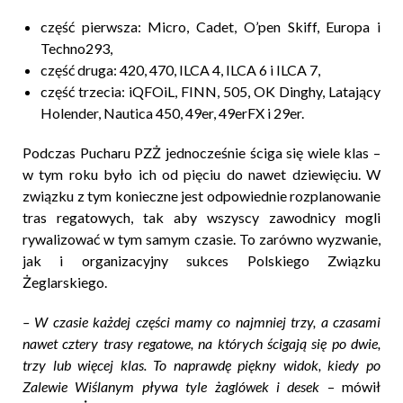
część pierwsza: Micro, Cadet, O’pen Skiff, Europa i
Techno293,
część druga: 420, 470, ILCA 4, ILCA 6 i ILCA 7,
część trzecia: iQFOiL, FINN, 505, OK Dinghy, Latający
Holender, Nautica 450, 49er, 49erFX i 29er.
Podczas Pucharu PZŻ jednocześnie ściga się wiele klas –
w tym roku było ich od pięciu do nawet dziewięciu. W
związku z tym konieczne jest odpowiednie rozplanowanie
tras regatowych, tak aby wszyscy zawodnicy mogli
rywalizować w tym samym czasie. To zarówno wyzwanie,
jak i organizacyjny sukces Polskiego Związku
Żeglarskiego.
– W czasie każdej części mamy co najmniej trzy, a czasami
nawet cztery trasy regatowe, na których ścigają się po dwie,
trzy lub więcej klas. To naprawdę piękny widok, kiedy po
Zalewie Wiślanym pływa tyle żaglówek i desek
– mówił