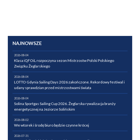
NAJNOWSZE
2026-08-04
Klasa iQFOiL rozpoczyna sezon Mistrzostw Polski Polskiego
Związku Żeglarskiego
2026-08-04
LOTTO Gdynia Sailing Days 2026 zakończone. Rekordowy festiwal i
udany sprawdzian przed mistrzostwami świata
2026-08-04
Solina Sportgas Sailing Cup 2026. Żeglarska rywalizacja branży
energetycznej na Jeziorze Solińskim
2026-08-02
We wtorek i środę biuro będzie czynne krócej
2026-07-31