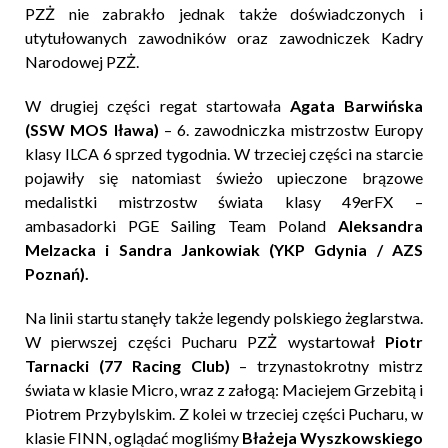
PZŻ nie zabrakło jednak także doświadczonych i
utytułowanych zawodników oraz zawodniczek Kadry
Narodowej PZŻ.
W drugiej części regat startowała
Agata Barwińska
(SSW MOS Iława)
– 6. zawodniczka mistrzostw Europy
klasy ILCA 6 sprzed tygodnia. W trzeciej części na starcie
pojawiły się natomiast świeżo upieczone brązowe
medalistki mistrzostw świata klasy 49erFX –
ambasadorki PGE Sailing Team Poland
Aleksandra
Melzacka i Sandra Jankowiak (YKP Gdynia / AZS
Poznań).
Na linii startu stanęły także legendy polskiego żeglarstwa.
W pierwszej części Pucharu PZŻ wystartował
Piotr
Tarnacki (77 Racing Club)
– trzynastokrotny mistrz
świata w klasie Micro, wraz z załogą: Maciejem Grzebitą i
Piotrem Przybylskim. Z kolei w trzeciej części Pucharu, w
klasie FINN, oglądać mogliśmy
Błażeja Wyszkowskiego