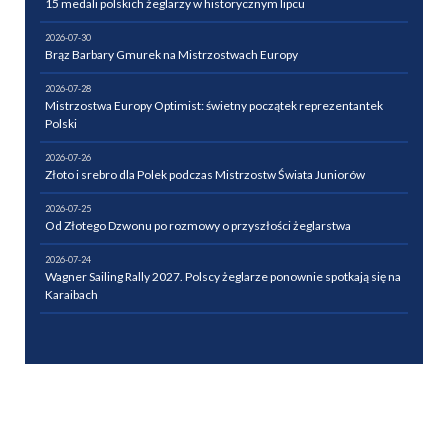
15 medali polskich żeglarzy w historycznym lipcu
2026-07-30
Brąz Barbary Gmurek na Mistrzostwach Europy
2026-07-28
Mistrzostwa Europy Optimist: świetny początek reprezentantek
Polski
2026-07-26
Złoto i srebro dla Polek podczas Mistrzostw Świata Juniorów
2026-07-25
Od Złotego Dzwonu po rozmowy o przyszłości żeglarstwa
2026-07-24
Wagner Sailing Rally 2027. Polscy żeglarze ponownie spotkają się na
Karaibach