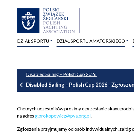
DZIAŁ SPORTU
DZIAŁ SPORTU AMATORSKIEGO
Disabled Sailing – Polish Cup 2026
Disabled Sailing – Polish Cup 2026 - Zgłoszen
Chętnych uczestników prosimy o przesłanie skanu podpi
na adres
g.prokopowicz@pya.org.pl
.
Zgłoszenia przyjmujemy od osób indywidualnych, załóg