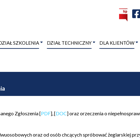
DZIAŁ SZKOLENIA
DZIAŁ TECHNICZNY
DLA KLIENTÓW
ia
sanego Zgłoszenia [
PDF
], [
DOC
] oraz orzeczenia o niepełnospraw
 dwuosobowych oraz od osób chcących spróbować żeglarskiej pr