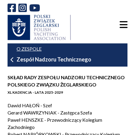
O ZESPOLE
Zespół Nadzoru Technicznego
SKŁAD RADY ZESPOŁU NADZORU TECHNICZNEGO
POLSKIEGO ZWIĄZKU ŻEGLARSKIEGO
XL KADENCJA - LATA 2025-2029
Dawid HAŁOŃ - Szef
Gerard WAWRZYNIAK - Zastępca Szefa
Paweł HENSZKE - Przewodniczący Kolegium
Zachodniego
Robert NAPIÓRKOWSKI - Przewodniczący Kolegium